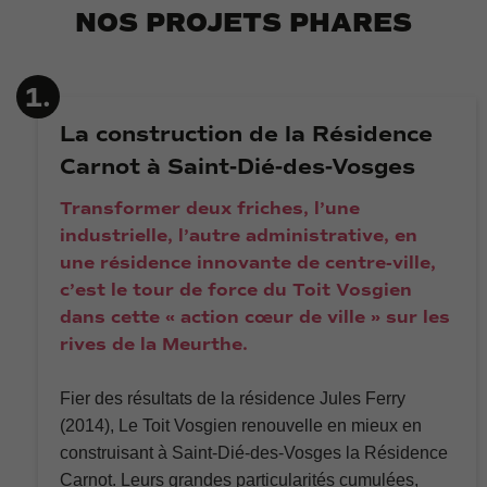
nous
NOS PROJETS PHARES
puissions
améliorer la
fonctionnalité
et la
1.
structure du
site Web, en
La construction de la Résidence
fonction de
la façon dont
Carnot à Saint-Dié-des-Vosges
le site Web
est utilisé.
Transformer deux friches, l’une
industrielle, l’autre administrative, en
une résidence innovante de centre-ville,
Experience
c’est le tour de force du Toit Vosgien
Afin que notre
site Web
dans cette « action cœur de ville » sur les
fonctionne
rives de la Meurthe.
aussi bien
que possible
lors de votre
Fier des résultats de la résidence Jules Ferry
visite. Si vous
(2014), Le Toit Vosgien renouvelle en mieux en
refusez ces
cookies,
construisant à Saint-Dié-des-Vosges la Résidence
certaines
Carnot. Leurs grandes particularités cumulées,
fonctionnalités