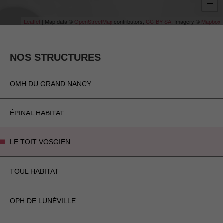
−
Leaflet
| Map data ©
OpenStreetMap
contributors,
CC-BY-SA
, Imagery ©
Mapbox
NOS STRUCTURES
OMH DU GRAND NANCY
ÉPINAL HABITAT
LE TOIT VOSGIEN
TOUL HABITAT
OPH DE LUNÉVILLE