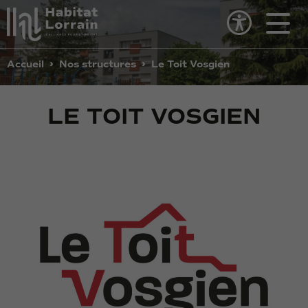
Contenu
principal
›
›
Accueil
Nos structures
Le Toit Vosgien
LE TOIT VOSGIEN