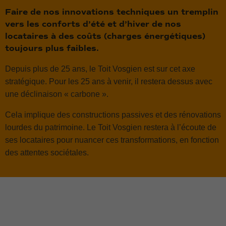
Faire de nos innovations techniques un tremplin
vers les conforts d’été et d’hiver de nos
locataires à des coûts (charges énergétiques)
toujours plus faibles.
Depuis plus de 25 ans, le Toit Vosgien est sur cet axe
stratégique. Pour les 25 ans à venir, il restera dessus avec
une déclinaison « carbone ».
Nécessaire
Cela implique des constructions passives et des rénovations
Ces cookies ne
lourdes du patrimoine. Le Toit Vosgien restera à l’écoute de
sont pas
facultatifs. Ils
ses locataires pour nuancer ces transformations, en fonction
sont
des attentes sociétales.
nécessaires au
fonctionnement
du site Web.
Statistiques
Afin que