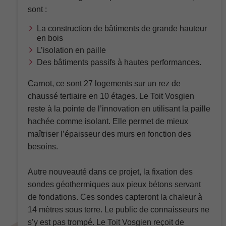
disparaîtront
sont :
du site Web.
La construction de bâtiments de grande hauteur
en bois
L’isolation en paille
Marketing
En partageant
Des bâtiments passifs à hautes performances.
votre intérêt et
votre
Carnot, ce sont 27 logements sur un rez de
comportement
chaussé tertiaire en 10 étages. Le Toit Vosgien
lorsque vous
visitez notre
reste à la pointe de l’innovation en utilisant la paille
site, vous
hachée comme isolant. Elle permet de mieux
augmentez
les chances
maîtriser l’épaisseur des murs en fonction des
de voir du
besoins.
contenu et
des offres
personnalisés.
Autre nouveauté dans ce projet, la fixation des
sondes géothermiques aux pieux bétons servant
de fondations. Ces sondes capteront la chaleur à
14 mètres sous terre. Le public de connaisseurs ne
s’y est pas trompé. Le Toit Vosgien reçoit de