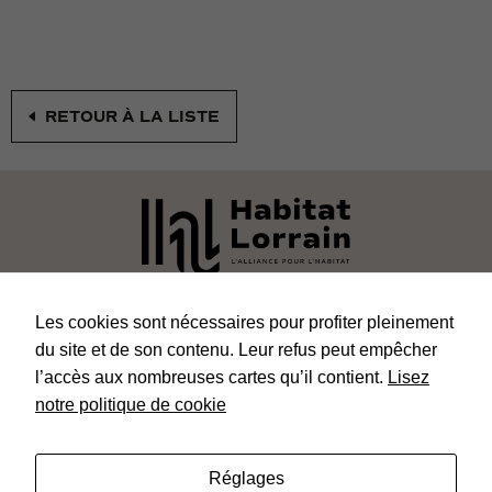
Statistiques
Afin que
nous
puissions
améliorer la
RETOUR À LA LISTE
fonctionnalité
et la
structure du
site Web, en
fonction de
la façon dont
le site Web
est utilisé.
POLITIQUE DE CONFIDENTIALITÉ
Les cookies sont nécessaires pour profiter pleinement
Experience
du site et de son contenu. Leur refus peut empêcher
PLAN DU SITE
Afin que notre
l’accès aux nombreuses cartes qu’il contient.
Lisez
site Web
MENTIONS LÉGALES
notre politique de cookie
fonctionne
aussi bien
KIOSQUE
que possible
lors de votre
Réglages
visite. Si vous