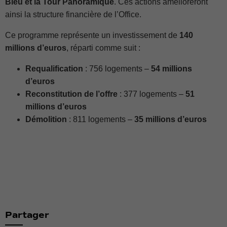
Bleu et la Tour Panoramique
. Ces actions amélioreront
ainsi la structure financière de l’Office.
Ce programme représente un investissement de
140
millions d’euros
, réparti comme suit :
Requalification
: 756 logements –
54 millions
d’euros
Reconstitution de l’offre
: 377 logements –
51
millions d’euros
Démolition
: 811 logements –
35 millions d’euros
Nécessaire
Ces cookies ne
sont pas
facultatifs. Ils
sont
nécessaires au
fonctionnement
du site Web.
Partager